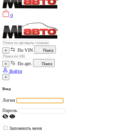
0
По VIN
×
Поиск
По арт.
×
Поиск
Войти
×
Вход
Логин
Пароль
Запомнить меня