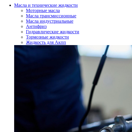
Масла и технические жидкости
Моторные масла
Масла трансмиссионные
Масла индустриальные
Антифриз
Гидравлические жидкости
Тормозные жидкости
Жидкость для Акпп