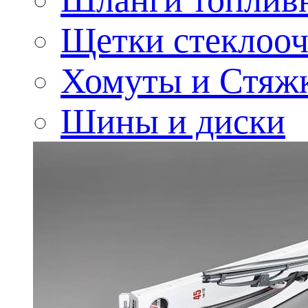
Щетки стеклооч
Хомуты и Стяж
Шины и диски