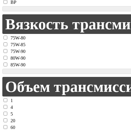
BP
Вязкость трансми
75W-80
75W-85
75W-90
80W-90
85W-90
Объем трансмисси
1
4
5
20
60