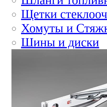
Щетки стеклооч
Хомуты и Стяж
Шины и диски