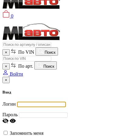
0
По VIN
×
Поиск
По арт.
×
Поиск
Войти
×
Вход
Логин
Пароль
Запомнить меня