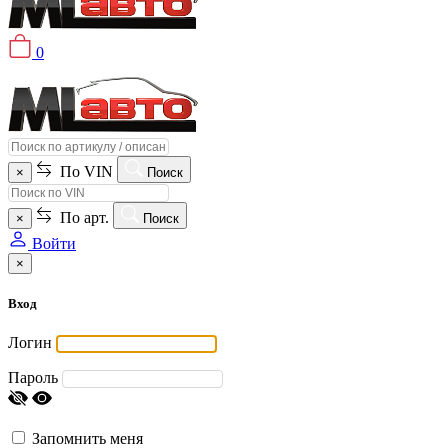
0
По VIN
×
Поиск
По арт.
×
Поиск
Войти
×
Вход
Логин
Пароль
Запомнить меня