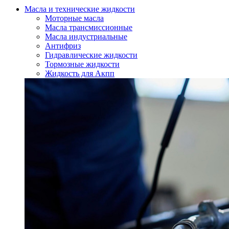
Масла и технические жидкости
Моторные масла
Масла трансмиссионные
Масла индустриальные
Антифриз
Гидравлические жидкости
Тормозные жидкости
Жидкость для Акпп