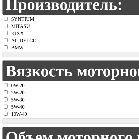
Производитель:
SYNTIUM
MITASU
KIXX
AC DELCO
BMW
Вязкость моторно
0W-20
5W-20
5W-30
5W-40
10W-40
Объем моторного 