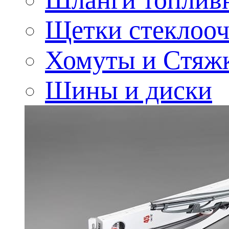
Щетки стеклооч
Хомуты и Стяж
Шины и диски